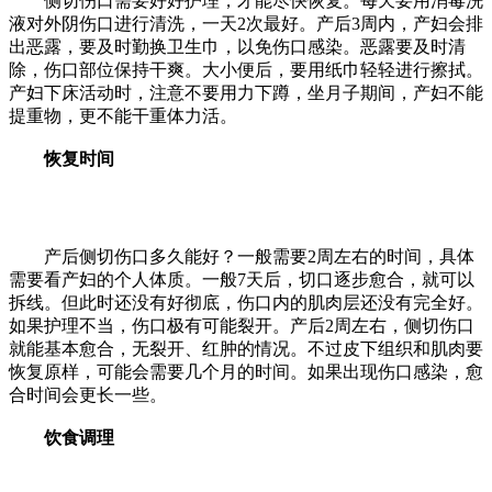
侧切伤口需要好好护理，才能尽快恢复。每天要用消毒洗
液对外阴伤口进行清洗，一天2次最好。产后3周内，产妇会排
出恶露，要及时勤换卫生巾，以免伤口感染。恶露要及时清
除，伤口部位保持干爽。大小便后，要用纸巾轻轻进行擦拭。
产妇下床活动时，注意不要用力下蹲，坐月子期间，产妇不能
提重物，更不能干重体力活。
恢复时间
产后侧切伤口多久能好？一般需要2周左右的时间，具体
需要看产妇的个人体质。一般7天后，切口逐步愈合，就可以
拆线。但此时还没有好彻底，伤口内的肌肉层还没有完全好。
如果护理不当，伤口极有可能裂开。产后2周左右，侧切伤口
就能基本愈合，无裂开、红肿的情况。不过皮下组织和肌肉要
恢复原样，可能会需要几个月的时间。如果出现伤口感染，愈
合时间会更长一些。
饮食调理