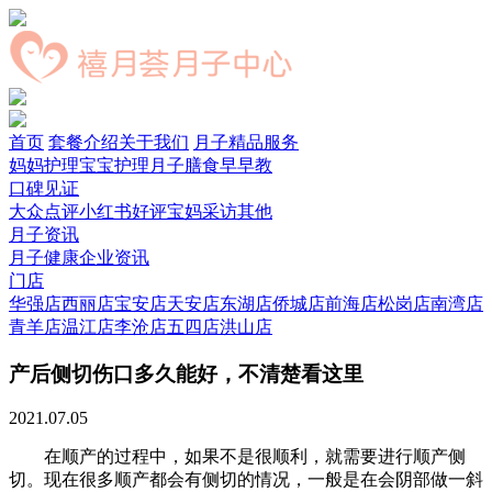
首页
套餐介绍
关于我们
月子精品服务
妈妈护理
宝宝护理
月子膳食
早早教
口碑见证
大众点评
小红书好评
宝妈采访
其他
月子资讯
月子健康
企业资讯
门店
华强店
西丽店
宝安店
天安店
东湖店
侨城店
前海店
松岗店
南湾店
青羊店
温江店
李沧店
五四店
洪山店
产后侧切伤口多久能好，不清楚看这里
2021.07.05
在顺产的过程中，如果不是很顺利，就需要进行顺产侧
切。现在很多顺产都会有侧切的情况，一般是在会阴部做一斜