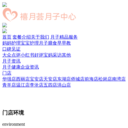
首页
套餐介绍
关于我们
月子精品服务
妈妈护理
宝宝护理
月子膳食
早早教
口碑见证
大众点评
小红书好评
宝妈采访
其他
月子资讯
月子健康
企业资讯
门店
华强店
西丽店
宝安店
天安店
东湖店
侨城店
前海店
松岗店
南湾店
青羊店
温江店
李沧店
五四店
洪山店
门店环境
environment