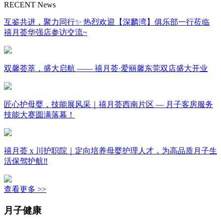
RECENT News
互鉴共进，聚力同行✨ 热烈欢迎【深麟湾】俱乐部一行莅临
禧月荟华强店参访交流~
双馨荟萃，盛大启航 —— 禧月荟·爱丽馨东莞双店盛大开业
匠心护母婴，技能展风采｜禧月荟西南片区 — 月子客房服务
技能大赛圆满落幕！
禧月荟 x 川护职院｜定向培养母婴护理人才，为高品质月子生
活保驾护航‼️
查看更多 >>
月子健康