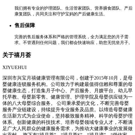
护理保障
强大的护理团队，专业贴心的护理服务，涵盖母乳顾问在
询、线上精品孕育课程、上门回访、月嫂到家等贴心服务
关于禧月荟
安全保障
XIYUEHUI
贴心管家时刻守护您的安全，24小时监控录像全面覆盖，私人
逻团队及缜密的客户私密管理制度，全方位保护您的安全和个
深圳市兴宝月禧健康管理有限公司，创建于2015年10月，是母
私。
婴健康连锁服务机构。公司致力于构建最值得信赖和尊重的母
婴健康生态，打造集月子中心、产后服务、月嫂平台、幼儿早
财产保障
托早教、母婴新零售、健康管理、护理学院及母婴供应链为一
体的八大母婴综合服务。 公司秉承爱的文化，不断完善母婴
在缴纳定金后因疾病突发情况，或不可抗力因素，存在不
服务产业链建设，持续提升专业服务及品质。以缔造母婴健康
入住的情况，可向我们提供医院有效证明，禧月荟可退还
生活新方式为企业使命，坚持极致服务精神、科学的母婴护理
金。
体系、创新健康的科技技术、培养母婴领域专业人才，不断满
足广大人民群众的健康服务需求，为推动大健康事业的发展做
健康保障
出贡献。 旗下有“禧月荟”、“禧月荟S”、“禧月湾”、“领佳家