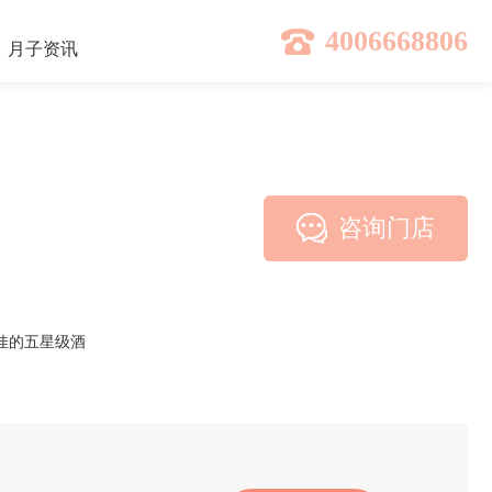
4006668806
月子
资讯
咨询门店
佳的五星级酒