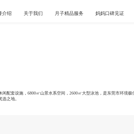
餐
介绍
关于
我们
月子精品
服务
妈妈口碑
见证
配套设施，6800㎡山景水系空间，2600㎡大型泳池，是东莞市环境极
优选之地。