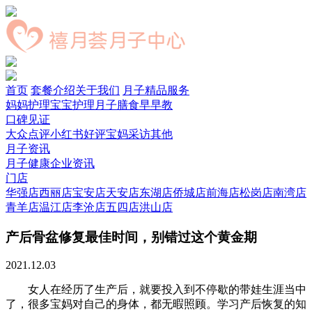
首页
套餐介绍
关于我们
月子精品服务
妈妈护理
宝宝护理
月子膳食
早早教
口碑见证
大众点评
小红书好评
宝妈采访
其他
月子资讯
月子健康
企业资讯
门店
华强店
西丽店
宝安店
天安店
东湖店
侨城店
前海店
松岗店
南湾店
青羊店
温江店
李沧店
五四店
洪山店
产后骨盆修复最佳时间，别错过这个黄金期
2021.12.03
女人在经历了生产后，就要投入到不停歇的带娃生涯当中
了，很多宝妈对自己的身体，都无暇照顾。学习产后恢复的知