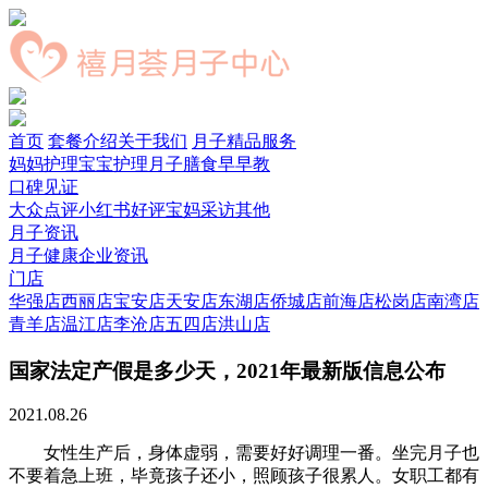
首页
套餐介绍
关于我们
月子精品服务
妈妈护理
宝宝护理
月子膳食
早早教
口碑见证
大众点评
小红书好评
宝妈采访
其他
月子资讯
月子健康
企业资讯
门店
华强店
西丽店
宝安店
天安店
东湖店
侨城店
前海店
松岗店
南湾店
青羊店
温江店
李沧店
五四店
洪山店
国家法定产假是多少天，2021年最新版信息公布
2021.08.26
女性生产后，身体虚弱，需要好好调理一番。坐完月子也
不要着急上班，毕竟孩子还小，照顾孩子很累人。女职工都有