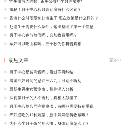
怀孕信号大揭秘 | 备孕必看15个身体暗示❗️
揭秘！月子中心和月嫂到底有什么区别？
香港什么时候限制赴港生子,现在政策是什么样的？
赴港生子需要什么条件，这里整理了第一手信息
月子中心春节放假吗，会加收费用吗？
孕妇可以吃山楂吗，三十秒为你科普真相
最热文章
更多>>
月子中心是智商税吗，看过不再纠结
看望产妇时间的忌讳三六九，可别不听劝
最新生男生女预测表，带你深入分析
探视坐月子的人不吉利，真相太颠覆了
月子中心签合同注意事项，有哪些需要特别重视
产妇必吃的12种蔬菜，新手妈妈记得收藏哦！
为什么坐月子饿的那么快，身体到底怎么了？