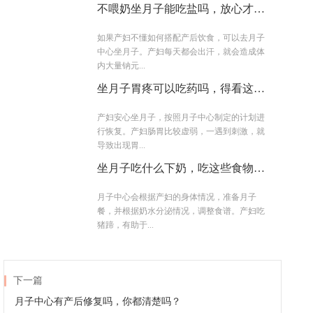
不喂奶坐月子能吃盐吗，放心才能
吃的舒心
如果产妇不懂如何搭配产后饮食，可以去月子
中心坐月子。产妇每天都会出汗，就会造成体
内大量钠元...
坐月子胃疼可以吃药吗，得看这几
点
产妇安心坐月子，按照月子中心制定的计划进
行恢复。产妇肠胃比较虚弱，一遇到刺激，就
导致出现胃...
坐月子吃什么下奶，吃这些食物就
对了
月子中心会根据产妇的身体情况，准备月子
餐，并根据奶水分泌情况，调整食谱。产妇吃
猪蹄，有助于...
下一篇
月子中心有产后修复吗，你都清楚吗？