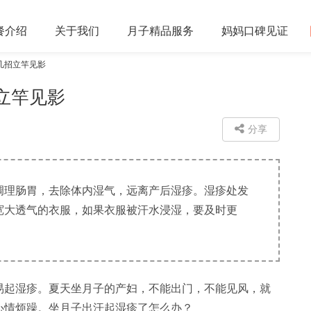
餐
介绍
关于
我们
月子精品
服务
妈妈口碑
见证
几招立竿见影
立竿见影
分享
调理肠胃，去除体内湿气，远离产后湿疹。湿疹处发
宽大透气的衣服，如果衣服被汗水浸湿，要及时更
起湿疹。夏天坐月子的产妇，不能出门，不能见风，就
心情烦躁。坐月子出汗起湿疹了怎么办？