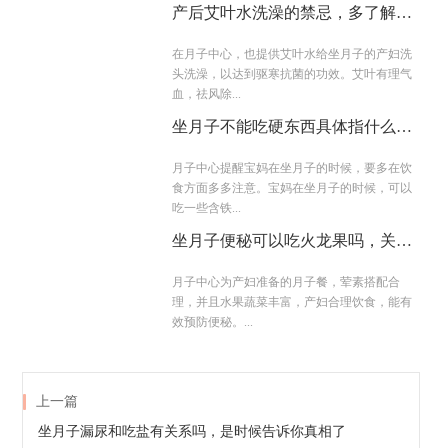
产后艾叶水洗澡的禁忌，多了解没
坏处
在月子中心，也提供艾叶水给坐月子的产妇洗
头洗澡，以达到驱寒抗菌的功效。艾叶有理气
血，祛风除...
坐月子不能吃硬东西具体指什么，
我来告诉你
月子中心提醒宝妈在坐月子的时候，要多在饮
食方面多多注意。宝妈在坐月子的时候，可以
吃一些含铁...
坐月子便秘可以吃火龙果吗，关键
看你怎么吃
月子中心为产妇准备的月子餐，荤素搭配合
理，并且水果蔬菜丰富，产妇合理饮食，能有
效预防便秘。...
上一篇
坐月子漏尿和吃盐有关系吗，是时候告诉你真相了