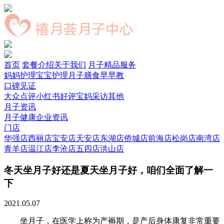
首页
套餐介绍
关于我们
月子精品服务
妈妈护理
宝宝护理
月子膳食
早早教
口碑见证
大众点评
小红书好评
宝妈采访
其他
月子资讯
月子健康
企业资讯
门店
华强店
西丽店
宝安店
天安店
东湖店
侨城店
前海店
松岗店
南湾店
青羊店
温江店
李沧店
五四店
洪山店
冬天坐月子好还是夏天坐月子好，咱们全面了解一
下
2021.05.07
坐月子，在医学上称为产褥期，是产后身体康复非常重要