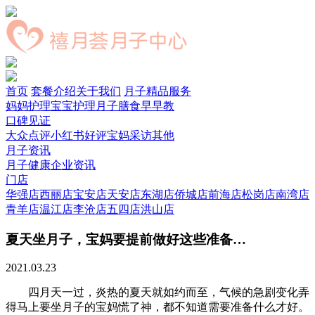
首页
套餐介绍
关于我们
月子精品服务
妈妈护理
宝宝护理
月子膳食
早早教
口碑见证
大众点评
小红书好评
宝妈采访
其他
月子资讯
月子健康
企业资讯
门店
华强店
西丽店
宝安店
天安店
东湖店
侨城店
前海店
松岗店
南湾店
青羊店
温江店
李沧店
五四店
洪山店
夏天坐月子，宝妈要提前做好这些准备…
2021.03.23
四月天一过，炎热的夏天就如约而至，气候的急剧变化弄
得马上要坐月子的宝妈慌了神，都不知道需要准备什么才好。