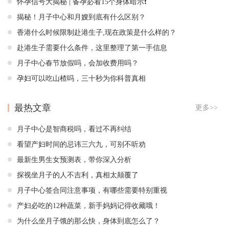
怀孕信号大揭秘 | 备孕必看15个身体暗示❗️
揭秘！月子中心和月嫂到底有什么区别？
香港什么时候限制赴港生子,现在政策是什么样的？
赴港生子需要什么条件，这里整理了第一手信息
月子中心春节放假吗，会加收费用吗？
孕妇可以吃山楂吗，三十秒为你科普真相
最热文章
更多>>
月子中心是智商税吗，看过不再纠结
看望产妇时间的忌讳三六九，可别不听劝
最新生男生女预测表，带你深入分析
探视坐月子的人不吉利，真相太颠覆了
月子中心签合同注意事项，有哪些需要特别重视
产妇必吃的12种蔬菜，新手妈妈记得收藏哦！
为什么坐月子饿的那么快，身体到底怎么了？