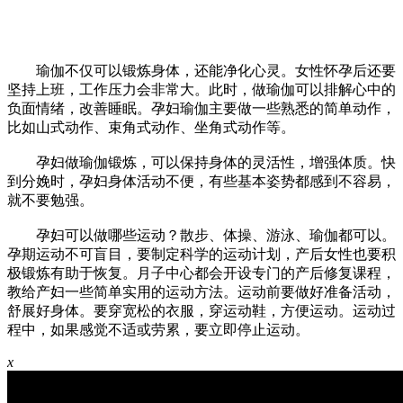
瑜伽不仅可以锻炼身体，还能净化心灵。女性怀孕后还要
坚持上班，工作压力会非常大。此时，做瑜伽可以排解心中的
负面情绪，改善睡眠。孕妇瑜伽主要做一些熟悉的简单动作，
比如山式动作、束角式动作、坐角式动作等。
孕妇做瑜伽锻炼，可以保持身体的灵活性，增强体质。快
到分娩时，孕妇身体活动不便，有些基本姿势都感到不容易，
就不要勉强。
孕妇可以做哪些运动？散步、体操、游泳、瑜伽都可以。
孕期运动不可盲目，要制定科学的运动计划，产后女性也要积
极锻炼有助于恢复。月子中心都会开设专门的产后修复课程，
教给产妇一些简单实用的运动方法。运动前要做好准备活动，
舒展好身体。要穿宽松的衣服，穿运动鞋，方便运动。运动过
程中，如果感觉不适或劳累，要立即停止运动。
x