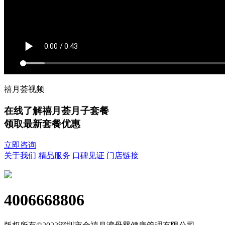
禧月荟视频
在线了解禧月荟月子套餐
领取最新套餐优惠
立即咨询
关于我们
精品服务
口碑见证
门店链接
4006668806