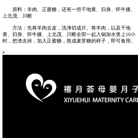
原料：羊肉、正蜜糖，还有一些干地黄、归身、怀牛膝、
上北茂、川断
方法：先将羊肉去皮，洗净切成片。将羊肉，以及干地
黄、归身、怀牛膝、上北茂、川断全部一起入锅加水煲上10小
时，把渣去掉，加入正蜜糖，熬成麦芽糖的样子，即可食用。
x