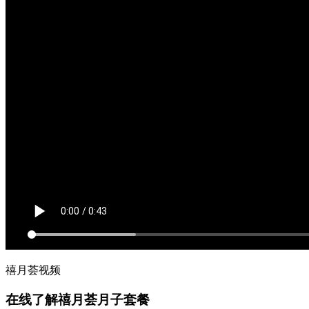
禧月荟视频
在线了解禧月荟月子套餐