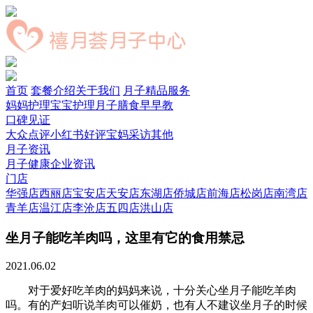
首页
套餐介绍
关于我们
月子精品服务
妈妈护理
宝宝护理
月子膳食
早早教
口碑见证
大众点评
小红书好评
宝妈采访
其他
月子资讯
月子健康
企业资讯
门店
华强店
西丽店
宝安店
天安店
东湖店
侨城店
前海店
松岗店
南湾店
青羊店
温江店
李沧店
五四店
洪山店
坐月子能吃羊肉吗，这里有它的食用禁忌
2021.06.02
对于爱好吃羊肉的妈妈来说，十分关心坐月子能吃羊肉
吗。有的产妇听说羊肉可以催奶，也有人不建议坐月子的时候