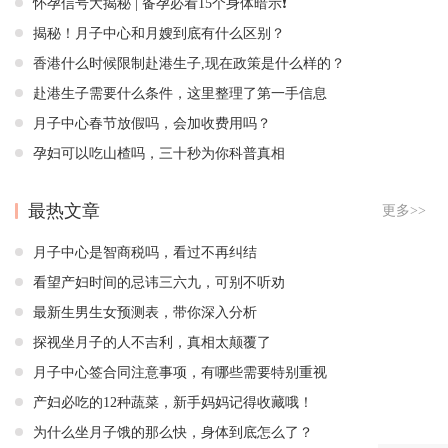
怀孕信号大揭秘 | 备孕必看15个身体暗示❗️
揭秘！月子中心和月嫂到底有什么区别？
香港什么时候限制赴港生子,现在政策是什么样的？
赴港生子需要什么条件，这里整理了第一手信息
月子中心春节放假吗，会加收费用吗？
孕妇可以吃山楂吗，三十秒为你科普真相
最热文章
更多>>
月子中心是智商税吗，看过不再纠结
看望产妇时间的忌讳三六九，可别不听劝
最新生男生女预测表，带你深入分析
探视坐月子的人不吉利，真相太颠覆了
月子中心签合同注意事项，有哪些需要特别重视
产妇必吃的12种蔬菜，新手妈妈记得收藏哦！
为什么坐月子饿的那么快，身体到底怎么了？