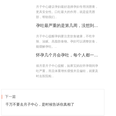
来
月子中心建议孕妇最好选择孕妇专用润唇膏，
更具安全性。口红最大的作用，就是提亮唇
部，帮助我们...
孕吐最严重的是第几周，没想到
吧！
月子中心提醒孕妈要注意饮食健康，不吃辛
辣、油腻、高脂肪食物。孕妇可以调整饮食，
能缓解孕吐。...
怀孕几个月会孕吐，每个人都一样
吗？
禧月荟月子中心提醒，如果宝妈在怀孕期间孕
吐严重，而且体重增长缓慢并且偏轻，就要及
时去医院检...
下一篇
千万不要去月子中心，是时候告诉你真相了