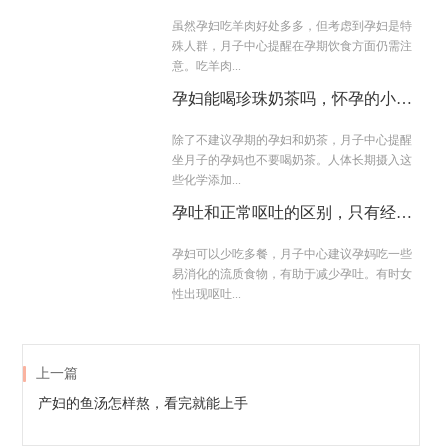
下
虽然孕妇吃羊肉好处多多，但考虑到孕妇是特
殊人群，月子中心提醒在孕期饮食方面仍需注
意。吃羊肉...
孕妇能喝珍珠奶茶吗，怀孕的小仙
女请注意了
除了不建议孕期的孕妇和奶茶，月子中心提醒
坐月子的孕妈也不要喝奶茶。人体长期摄入这
些化学添加...
孕吐和正常呕吐的区别，只有经历
过的人才懂
孕妇可以少吃多餐，月子中心建议孕妈吃一些
易消化的流质食物，有助于减少孕吐。有时女
性出现呕吐...
上一篇
产妇的鱼汤怎样熬，看完就能上手