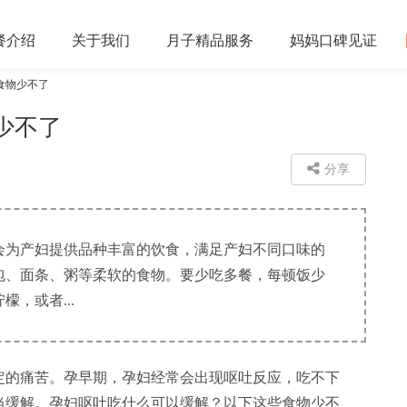
餐
介绍
关于
我们
月子精品
服务
妈妈口碑
见证
食物少不了
少不了
分享
会为产妇提供品种丰富的饮食，满足产妇不同口味的
包、面条、粥等柔软的食物。要少吃多餐，每顿饭少
，或者...
的痛苦。孕早期，孕妇经常会出现呕吐反应，吃不下
当缓解。孕妇呕吐吃什么可以缓解？以下这些食物少不