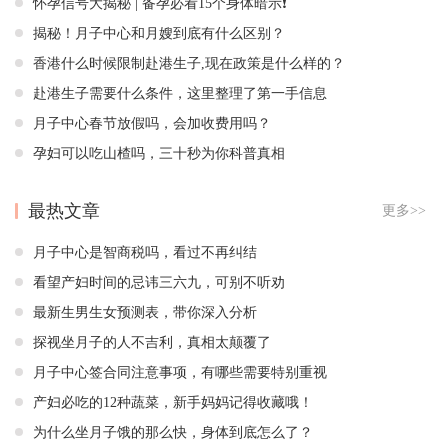
怀孕信号大揭秘 | 备孕必看15个身体暗示❗️
揭秘！月子中心和月嫂到底有什么区别？
香港什么时候限制赴港生子,现在政策是什么样的？
赴港生子需要什么条件，这里整理了第一手信息
月子中心春节放假吗，会加收费用吗？
孕妇可以吃山楂吗，三十秒为你科普真相
最热文章
更多>>
月子中心是智商税吗，看过不再纠结
看望产妇时间的忌讳三六九，可别不听劝
最新生男生女预测表，带你深入分析
探视坐月子的人不吉利，真相太颠覆了
月子中心签合同注意事项，有哪些需要特别重视
产妇必吃的12种蔬菜，新手妈妈记得收藏哦！
为什么坐月子饿的那么快，身体到底怎么了？