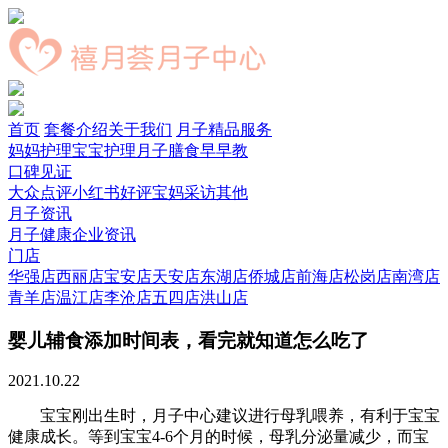
首页
套餐介绍
关于我们
月子精品服务
妈妈护理
宝宝护理
月子膳食
早早教
口碑见证
大众点评
小红书好评
宝妈采访
其他
月子资讯
月子健康
企业资讯
门店
华强店
西丽店
宝安店
天安店
东湖店
侨城店
前海店
松岗店
南湾店
青羊店
温江店
李沧店
五四店
洪山店
婴儿辅食添加时间表，看完就知道怎么吃了
2021.10.22
宝宝刚出生时，月子中心建议进行母乳喂养，有利于宝宝
健康成长。等到宝宝4-6个月的时候，母乳分泌量减少，而宝