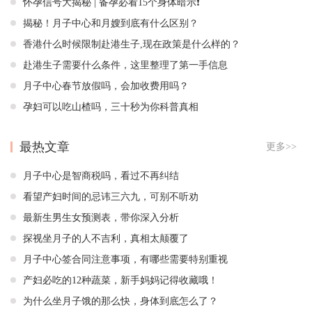
怀孕信号大揭秘 | 备孕必看15个身体暗示❗️
揭秘！月子中心和月嫂到底有什么区别？
香港什么时候限制赴港生子,现在政策是什么样的？
赴港生子需要什么条件，这里整理了第一手信息
月子中心春节放假吗，会加收费用吗？
孕妇可以吃山楂吗，三十秒为你科普真相
最热文章
更多>>
月子中心是智商税吗，看过不再纠结
看望产妇时间的忌讳三六九，可别不听劝
最新生男生女预测表，带你深入分析
探视坐月子的人不吉利，真相太颠覆了
月子中心签合同注意事项，有哪些需要特别重视
产妇必吃的12种蔬菜，新手妈妈记得收藏哦！
为什么坐月子饿的那么快，身体到底怎么了？