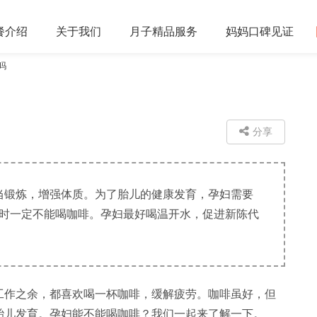
餐
介绍
关于
我们
月子精品
服务
妈妈口碑
见证
吗
分享
当锻炼，增强体质。为了胎儿的健康发育，孕妇需要
此时一定不能喝咖啡。孕妇最好喝温开水，促进新陈代
作之余，都喜欢喝一杯咖啡，缓解疲劳。咖啡虽好，但
胎儿发育。孕妇能不能喝咖啡？我们一起来了解一下。