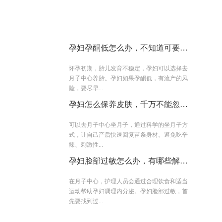
孕妇孕酮低怎么办，不知道可要吃
大亏
怀孕初期，胎儿发育不稳定，孕妇可以选择去
月子中心养胎。孕妇如果孕酮低，有流产的风
险，要尽早...
孕妇怎么保养皮肤，千万不能忽视
这几点
可以去月子中心坐月子，通过科学的坐月子方
式，让自己产后快速回复苗条身材。避免吃辛
辣、刺激性...
孕妇脸部过敏怎么办，有哪些解决
办法
在月子中心，护理人员会通过合理饮食和适当
运动帮助孕妇调理内分泌。孕妇脸部过敏，首
先要找到过...