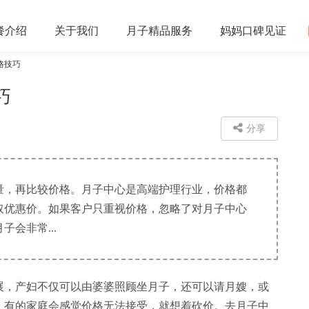
餐
介绍
关于
我们
月子精品
服务
妈妈口碑
见证
格技巧
巧
分享
量，再比较价格。月子中心是高端护理行业，价格都
取优惠价。如果客户只重视价格，忽略了对月子中心
会非常...
，产妇不仅可以由婆婆照顾坐月子，还可以请月嫂，或
。有的家庭会感觉价格无法接受，就想着砍价。去月子中