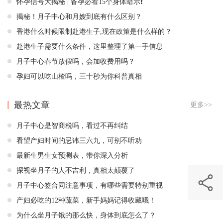
怀孕信号大揭秘 | 备孕必看15个身体暗示❗️
揭秘！月子中心和月嫂到底有什么区别？
香港什么时候限制赴港生子,现在政策是什么样的？
赴港生子需要什么条件，这里整理了第一手信息
月子中心春节放假吗，会加收费用吗？
孕妇可以吃山楂吗，三十秒为你科普真相
最热文章
更多>>
月子中心是智商税吗，看过不再纠结
看望产妇时间的忌讳三六九，可别不听劝
最新生男生女预测表，带你深入分析
探视坐月子的人不吉利，真相太颠覆了
月子中心签合同注意事项，有哪些需要特别重视
产妇必吃的12种蔬菜，新手妈妈记得收藏哦！
为什么坐月子饿的那么快，身体到底怎么了？