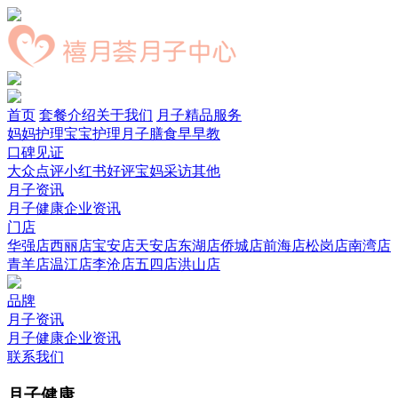
首页
套餐介绍
关于我们
月子精品服务
妈妈护理
宝宝护理
月子膳食
早早教
口碑见证
大众点评
小红书好评
宝妈采访
其他
月子资讯
月子健康
企业资讯
门店
华强店
西丽店
宝安店
天安店
东湖店
侨城店
前海店
松岗店
南湾店
青羊店
温江店
李沧店
五四店
洪山店
品牌
月子资讯
月子健康
企业资讯
联系我们
月子健康