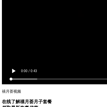
禧月荟视频
在线了解禧月荟月子套餐