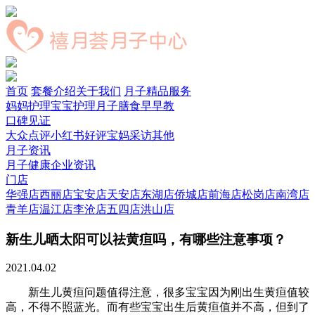
首页
套餐介绍
关于我们
月子精品服务
妈妈护理
宝宝护理
月子膳食
早早教
口碑见证
大众点评
小红书好评
宝妈采访
其他
月子资讯
月子健康
企业资讯
门店
华强店
西丽店
宝安店
天安店
东湖店
侨城店
前海店
松岗店
南湾店
青羊店
温江店
李沧店
五四店
洪山店
新生儿晒太阳可以祛黄疸吗，有哪些注意事项？
2021.04.02
新生儿黄疸问题值得注意，很多宝宝因为刚出生黄疸值较
高，不得不照蓝光。而有些宝宝出生后黄疸值并不高，但到了