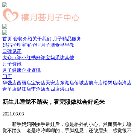
首页
套餐介绍
关于我们
月子精品服务
妈妈护理
宝宝护理
月子膳食
早早教
口碑见证
大众点评
小红书好评
宝妈采访
其他
月子资讯
月子健康
企业资讯
门店
华强店
西丽店
宝安店
天安店
东湖店
侨城店
前海店
松岗店
南湾店
青羊店
温江店
李沧店
五四店
洪山店
新生儿睡觉不踏实，看完照做就会好起来
2021.03.03
新手妈妈刚接手带娃后，总是格外的小心。然而新生儿睡
觉不踏实，老是哼哼唧唧的，手脚乱晃，还皱眉头，感觉很不