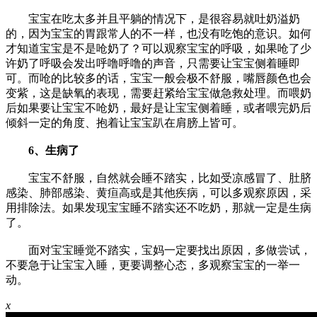
宝宝在吃太多并且平躺的情况下，是很容易就吐奶溢奶
的，因为宝宝的胃跟常人的不一样，也没有吃饱的意识。如何
才知道宝宝是不是呛奶了？可以观察宝宝的呼吸，如果呛了少
许奶了呼吸会发出呼噜呼噜的声音，只需要让宝宝侧着睡即
可。而呛的比较多的话，宝宝一般会极不舒服，嘴唇颜色也会
变紫，这是缺氧的表现，需要赶紧给宝宝做急救处理。而喂奶
后如果要让宝宝不呛奶，最好是让宝宝侧着睡，或者喂完奶后
倾斜一定的角度、抱着让宝宝趴在肩膀上皆可。
6、生病了
宝宝不舒服，自然就会睡不踏实，比如受凉感冒了、肚脐
感染、肺部感染、黄疸高或是其他疾病，可以多观察原因，采
用排除法。如果发现宝宝睡不踏实还不吃奶，那就一定是生病
了。
面对宝宝睡觉不踏实，宝妈一定要找出原因，多做尝试，
不要急于让宝宝入睡，更要调整心态，多观察宝宝的一举一
动。
x