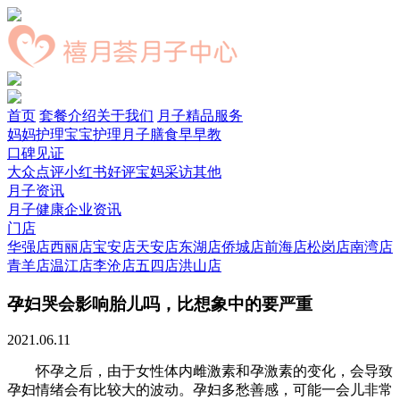
首页
套餐介绍
关于我们
月子精品服务
妈妈护理
宝宝护理
月子膳食
早早教
口碑见证
大众点评
小红书好评
宝妈采访
其他
月子资讯
月子健康
企业资讯
门店
华强店
西丽店
宝安店
天安店
东湖店
侨城店
前海店
松岗店
南湾店
青羊店
温江店
李沧店
五四店
洪山店
孕妇哭会影响胎儿吗，比想象中的要严重
2021.06.11
怀孕之后，由于女性体内雌激素和孕激素的变化，会导致
孕妇情绪会有比较大的波动。孕妇多愁善感，可能一会儿非常