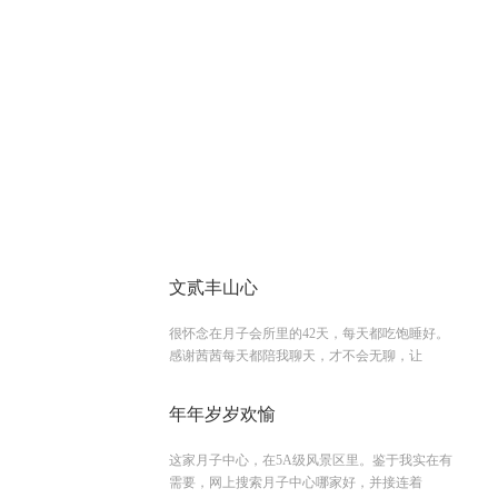
文贰丰山心
很怀念在月子会所里的42天，每天都吃饱睡好。
感谢茜茜每天都陪我聊天，才不会无聊，让
年年岁岁欢愉
这家月子中心，在5A级风景区里。鉴于我实在有
需要，网上搜索月子中心哪家好，并接连着