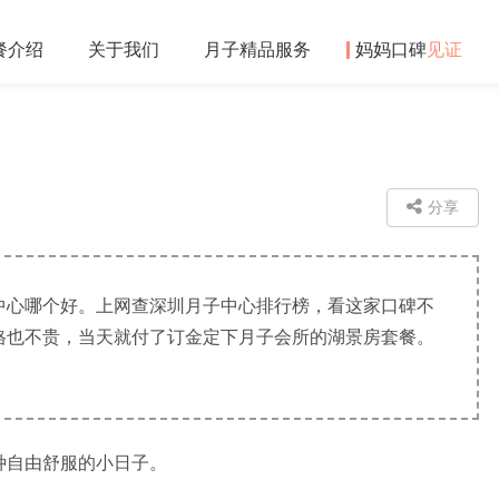
餐
介绍
关于
我们
月子精品
服务
妈妈口碑
见证
分享
中心哪个好。上网查深圳月子中心排行榜，看这家口碑不
格也不贵，当天就付了订金定下月子会所的湖景房套餐。
自由舒服的小日子。