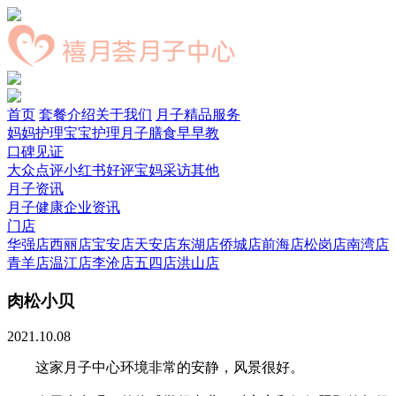
首页
套餐介绍
关于我们
月子精品服务
妈妈护理
宝宝护理
月子膳食
早早教
口碑见证
大众点评
小红书好评
宝妈采访
其他
月子资讯
月子健康
企业资讯
门店
华强店
西丽店
宝安店
天安店
东湖店
侨城店
前海店
松岗店
南湾店
青羊店
温江店
李沧店
五四店
洪山店
肉松小贝
2021.10.08
这家月子中心环境非常的安静，风景很好。