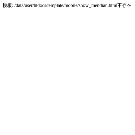
模板: /data/user/htdocs/template/mobile/show_mendian.html不存在