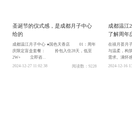
圣诞节的仪式感，是成都月子中心
成都温江
给的
了解周年
成都温江月子中心·●国色天香店 01：周年
在禧月荟月
庆限定盲盒套餐： 拎包入住28天，低至
与温柔，构
2W+ 立即咨...
需求。满怀感
2024-12-27 11:02:38
2024-12-16 1
阅读数：9228