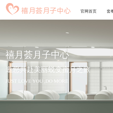
官网
首页
套
禧月荟月子中心
邀您共赴美丽蜕变蜜月之旅
JUST LOVE YOU ,DO MORE