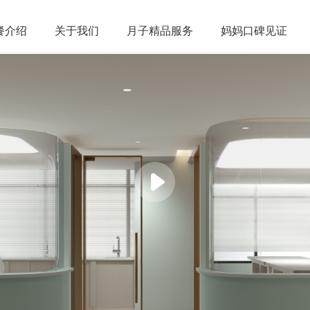
餐
介绍
关于
我们
月子精品
服务
妈妈口碑
见证