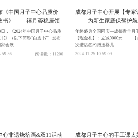
布《中国月子中心品质价
成都月子中心开展【专家
皮书》—— 禧月荟稳居领
—— 为新生家庭保驾护航
！第一！
月23日，《2024年中国月子中心品质
年终盛典全国同庆—成都青羊月
书》（以下简称“白皮书”）发布
【现金礼】：立减9000元 【首签礼】：首
会展...
次进店签约赠送婴儿...
:59:56
2024-11-25 10:59:09
阅读数：11200
中心非遗烧箔画&双11活动
成都月子中心的手工课太