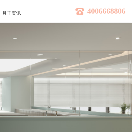
4006668806
月子
资讯