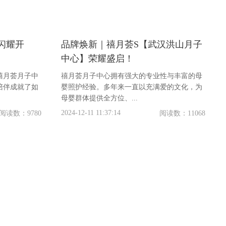
闪耀开
品牌焕新｜禧月荟S【武汉洪山月子
中心】荣耀盛启！
禧月荟月子中
禧月荟月子中心拥有强大的专业性与丰富的母
陪伴成就了如
婴照护经验。多年来一直以充满爱的文化，为
母婴群体提供全方位、...
2024-12-11 11:37:14
阅读数：9780
阅读数：11068