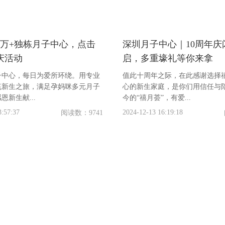
2万+独栋月子中心，点击
深圳月子中心｜10周年庆
庆活动
启，多重壕礼等你来拿
子中心，每日为爱所环绕。用专业
值此十周年之际，在此感谢选择
筑新生之旅，满足孕妈咪多元月子
心的新生家庭，是你们用信任与
恩新生献...
今的“禧月荟”，有爱...
3:57:37
2024-12-13 16:19:18
阅读数：9741