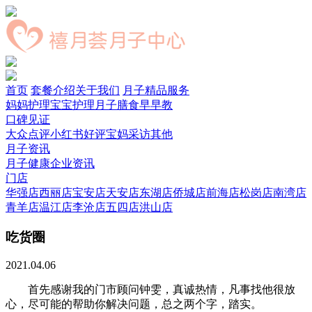
首页
套餐介绍
关于我们
月子精品服务
妈妈护理
宝宝护理
月子膳食
早早教
口碑见证
大众点评
小红书好评
宝妈采访
其他
月子资讯
月子健康
企业资讯
门店
华强店
西丽店
宝安店
天安店
东湖店
侨城店
前海店
松岗店
南湾店
青羊店
温江店
李沧店
五四店
洪山店
吃货圈
2021.04.06
首先感谢我的门市顾问钟雯，真诚热情，凡事找他很放
心，尽可能的帮助你解决问题，总之两个字，踏实。