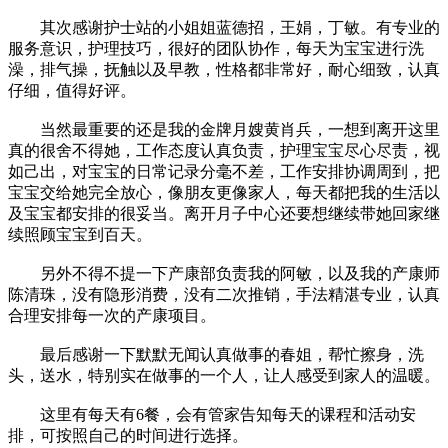
其次感谢护士站的小姐姐蓝德招，王娟，丁敏。有专业的
服务意识，护理技巧，很好的团队协作，每天为宝宝进行洗
澡，排气操，抚触以及早教，性格都非常好，耐心细致，认真
仔细，值得好评。
当然最重要的还是我的金牌月嫂黄肖兵，一想到离开这里
真的很舍不得她，工作态度认真负责，护理宝宝尽心尽责，视
如己出，对宝宝的日常记录分毫不差，工作安排协调周到，把
宝宝交给她完全放心，像朋友更像家人，每天都把我的生活以
及宝宝都安排的很妥当。离开月子中心还要想继续带她回家继
续照顾宝宝到百天。
另外不得不提一下产康部负责我的阿敏，以及我的产康师
陈清珠，没有隐形消费，没有二次推销，手法精湛专业，认真
合理安排每一次的产康项目。
最后感谢一下默默无闻认真做事的春姐，帮忙擦身，洗
头，送水，特别实在做事的一个人，让人感受到家人的温暖。
这里有每天有6餐，会有管家告知每天的课程和活动安
排，可按照自己的时间进行选择。