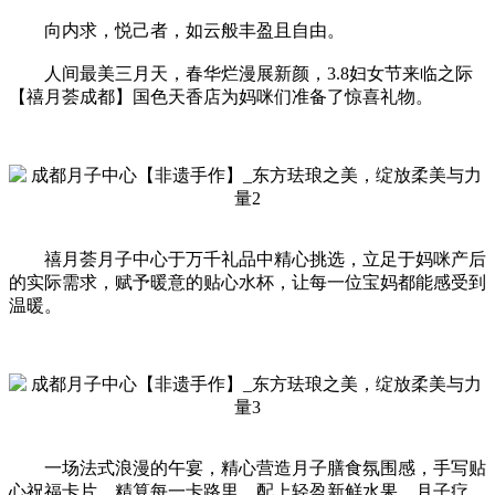
向内求，悦己者，如云般丰盈且自由。
人间最美三月天，春华烂漫展新颜，3.8妇女节来临之际
【禧月荟成都】国色天香店为妈咪们准备了惊喜礼物。
禧月荟月子中心于万千礼品中精心挑选，立足于妈咪产后
的实际需求，赋予暖意的贴心水杯，让每一位宝妈都能感受到
温暖。
一场法式浪漫的午宴，精心营造月子膳食氛围感，手写贴
心祝福卡片，精算每一卡路里。配上轻盈新鲜水果，月子疗