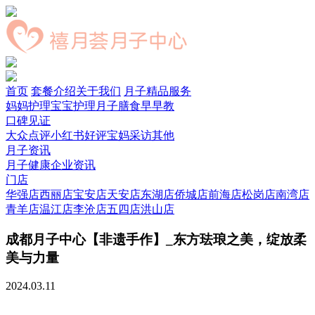
首页
套餐介绍
关于我们
月子精品服务
妈妈护理
宝宝护理
月子膳食
早早教
口碑见证
大众点评
小红书好评
宝妈采访
其他
月子资讯
月子健康
企业资讯
门店
华强店
西丽店
宝安店
天安店
东湖店
侨城店
前海店
松岗店
南湾店
青羊店
温江店
李沧店
五四店
洪山店
成都月子中心【非遗手作】_东方珐琅之美，绽放柔
美与力量
2024.03.11