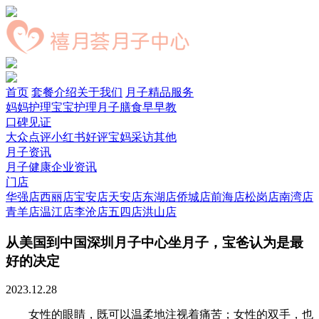
首页
套餐介绍
关于我们
月子精品服务
妈妈护理
宝宝护理
月子膳食
早早教
口碑见证
大众点评
小红书好评
宝妈采访
其他
月子资讯
月子健康
企业资讯
门店
华强店
西丽店
宝安店
天安店
东湖店
侨城店
前海店
松岗店
南湾店
青羊店
温江店
李沧店
五四店
洪山店
从美国到中国深圳月子中心坐月子，宝爸认为是最
好的决定
2023.12.28
女性的眼睛，既可以温柔地注视着痛苦；女性的双手，也