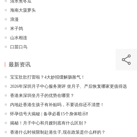
清水煮冬瓜
海南大菠萝头
浪漫
米子鸽
山水相连
口苗口乌
最新资讯
更多>>
宝宝肚肚打雷啦？4大妙招缓解肠胀气！
2026年深圳月子中心服务测评 坐月子、产后恢复哪家更值得选
香港来深圳坐月子的优势在哪里？
内地赴香港生孩子有补贴吗，不要说你还不清楚！
怀孕信号大揭秘 | 备孕必看15个身体暗示❗️
揭秘！月子中心和月嫂到底有什么区别？
香港什么时候限制赴港生子,现在政策是什么样的？