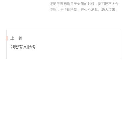
还记得当初选月子会所的时候，拙荆还不太舍
得钱，觉得价格贵，担心不划算。26天过来，
上一篇
我想有只肥橘