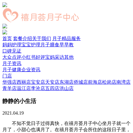
首页
套餐介绍
关于我们
月子精品服务
妈妈护理
宝宝护理
月子膳食
早早教
口碑见证
大众点评
小红书好评
宝妈采访
其他
月子资讯
月子健康
企业资讯
门店
华强店
西丽店
宝安店
天安店
东湖店
侨城店
前海店
松岗店
南湾店
青羊店
温江店
李沧店
五四店
洪山店
静静的小生活
2021.04.19
不知不觉日子过得真快，在禧月荟月子中心坐月子就一个
月了，小甜心也满月了。在禧月荟月子会所住的这段日子里，