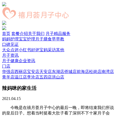
首页
套餐介绍
关于我们
月子精品服务
妈妈护理
宝宝护理
月子膳食
早早教
口碑见证
大众点评
小红书好评
宝妈采访
其他
月子资讯
月子健康
企业资讯
门店
华强店
西丽店
宝安店
天安店
东湖店
侨城店
前海店
松岗店
南湾店
青羊店
温江店
李沧店
五四店
洪山店
辣妈咪的家生活
2021.04.15
今晚是在禧月荟月子中心的最后一晚，即将结束我们所说
的皇后日子。想着当时挺着大肚子看了深圳不下十家月子会