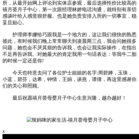
所，从最开始网上评论到实体店参观，最后选择性价比较高的
禧月荟月子中心，第一次跟经理林娇电话沟通，就特别有亲切
感谈叶给人感觉很舒服。也是她负责安排入所的一切事宜，稳
妥且贴心。
护理师李娜恰巧跟我是一个地方的，这让我们很快的熟悉
彼此，有时候我们晚上常常聊天到凌晨两三点，我会问她很多
问题，她也会不厌其烦的告诉我，也会让我实际操作，在指出
不足再告诉我。对她最大的肯定我用一句话表达：等我牛二胎
的时候一定还是你!
今天也特意去问了各位护士姐姐的名字:周碧婵，玉珠，
小蓝，碧芬，达希，钟情，王娟，谈燕，谭倩，再这里感谢你
们的关心和照顾。
最后祝愿禧月荟母婴月子中心生意兴隆，越办越好！
x